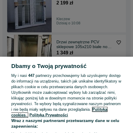
białe z słupkiem ruch
2 199 zł
Kleczew
Dzisiaj o 10:08
Drzwi zewnętrzne PCV
sklepowe 105x210 białe nowe
TRANSPORT CAŁA POLSKA
1 349 zł
Dbamy o Twoją prywatność
Mława
Dzisiaj o 10:08
My i nasi
447
partnerzy przechowujemy lub uzyskujemy dostęp
do informacji na urządzeniu, takich jak unikalne identyfikatory w
plikach cookie w celu przetwarzania danych osobowych.
Drzwi zewnętrzne sklepowe
Użytkownik może zaakceptować wybory lub zarządzać nimi,
105x210 biurowe
klikając poniżej lub w dowolnym momencie na stronie polityki
magazynowe tarasowe NOWE
1 349 zł
prywatności. Te wybory będą sygnalizowane naszym partnerom
pvc
i nie będą miały wpływu na dane przeglądania.
Polityka
cookies,
Polityka Prywatności
Biały Bór
Wraz z naszymi partnerami przetwarzamy dane w celu
Odświeżono dzisiaj o 10:02
zapewnienia: