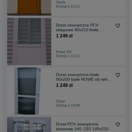
Opole
Dzisiaj o 10:22
Drzwi zewnętrzne PCV
sklepowe 90x210 białe
RÓŻNE WYMIARY KOLOR
1 249 zł
OD RĘKI
Nowa Sól
Dzisiaj o 10:22
Drzwi zewnętrzne białe
90x200 białe NOWE od ręki
TRANSPORT CAŁA Polska
1 249 zł
Toruń
Dzisiaj o 10:08
Drzwi PCV zewnętrzne
tarasowe 140 -210 140x210