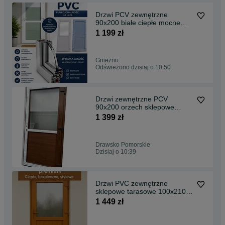
Drzwi PCV zewnętrzne
90x200 białe ciepłe mocne
szybka dostawa
1 199 zł
Gniezno
Odświeżono dzisiaj o 10:50
Drzwi zewnętrzne PCV
90x200 orzech sklepowe
tarasowe balkonowe biurowe
1 399 zł
Drawsko Pomorskie
Dzisiaj o 10:39
Drzwi PVC zewnętrzne
sklepowe tarasowe 100x210
złoty dąb TRANSPORT PL
1 449 zł