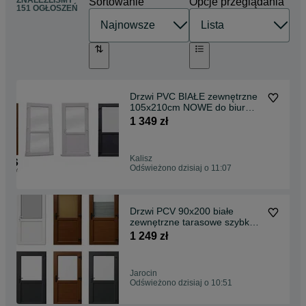
ZNALEŹLIŚMY
Sortowanie
Opcje przeglądania
151 OGŁOSZEŃ
Drzwi PVC BIAŁE zewnętrzne
105x210cm NOWE do biur
sklep taras od ręki
1 349 zł
Kalisz
Odświeżono dzisiaj o 11:07
Drzwi PCV 90x200 białe
zewnętrzne tarasowe szybka
Dostawa cała Pol.
1 249 zł
Jarocin
Odświeżono dzisiaj o 10:51