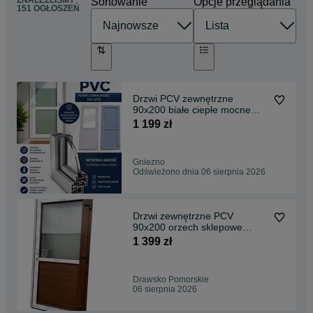
ZNALEŹLIŚMY
Sortowanie
Opcje przeglądania
151 OGŁOSZEŃ
Drzwi PCV zewnętrzne
90x200 białe ciepłe mocne
szybka dostawa
1 199 zł
Gniezno
Odświeżono dnia 06 sierpnia 2026
Drzwi zewnętrzne PCV
90x200 orzech sklepowe
tarasowe balkonowe biurowe
1 399 zł
Drawsko Pomorskie
06 sierpnia 2026