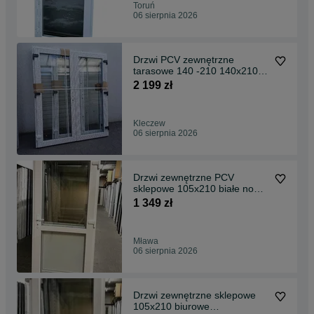
Toruń
06 sierpnia 2026
Drzwi PCV zewnętrzne
tarasowe 140 -210 140x210
białe z słupkiem ruch
2 199 zł
Kleczew
06 sierpnia 2026
Drzwi zewnętrzne PCV
sklepowe 105x210 białe nowe
TRANSPORT CAŁA POLSKA
1 349 zł
Mława
06 sierpnia 2026
Drzwi zewnętrzne sklepowe
105x210 biurowe