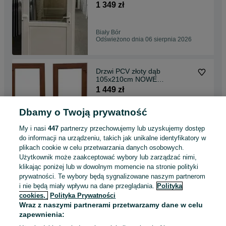
magazynowe tarasowe NOWE
1 349 zł
pvc
Biały Bór
Odświeżono dnia 06 sierpnia 2026
Drzwi PCV złoty dąb
105x210cm NOWE
zewnętrzne Drzwi PCV
1 449 zł
sklepowe tarasowe do biura –
białe, złoty dąb, antracyt –
Dbamy o Twoją prywatność
różne wymiary
Leszno
Odświeżono dnia 06 sierpnia 2026
My i nasi
447
partnerzy przechowujemy lub uzyskujemy dostęp
do informacji na urządzeniu, takich jak unikalne identyfikatory w
plikach cookie w celu przetwarzania danych osobowych.
Drzwi zewnętrzne sklepowe
Użytkownik może zaakceptować wybory lub zarządzać nimi,
do biura na taras 110x210
klikając poniżej lub w dowolnym momencie na stronie polityki
białe OD RĘKI nowe,
1 449 zł
prywatności. Te wybory będą sygnalizowane naszym partnerom
TRANSPORT 150 zł
i nie będą miały wpływu na dane przeglądania.
Polityka
cookies,
Polityka Prywatności
Ełk
Wraz z naszymi partnerami przetwarzamy dane w celu
Odświeżono dnia 06 sierpnia 2026
zapewnienia: