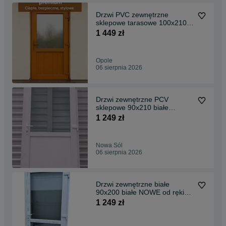
Drzwi PVC zewnętrzne
sklepowe tarasowe 100x210
złoty dąb TRANSPORT PL
1 449 zł
Opole
06 sierpnia 2026
Drzwi zewnętrzne PCV
sklepowe 90x210 białe
RÓŻNE WYMIARY KOLOR
1 249 zł
OD RĘKI
Nowa Sól
06 sierpnia 2026
Drzwi zewnętrzne białe
90x200 białe NOWE od ręki
TRANSPORT CAŁA Polska
1 249 zł